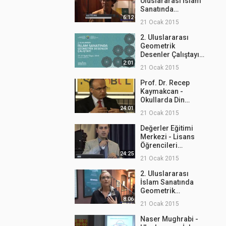
Uluslararası İslam
Sanatında
Geometrik
6:12
21 Ocak 2015
Desenler Sergisi
2. Uluslararası
Geometrik
Desenler Çalıştayı
Tanıtım Filmi
2:01
21 Ocak 2015
Prof. Dr. Recep
Kaymakcan -
Okullarda Din
Eğitimi ve Alevi
24:01
21 Ocak 2015
Açılımı
Değerler Eğitimi
Merkezi - Lisans
Öğrencileri
Programı Tanıtımı
24:25
21 Ocak 2015
2. Uluslararası
İslam Sanatında
Geometrik
Desenler Çalıştayı -
8:06
21 Ocak 2015
Röportajlar
Naser Mughrabi -