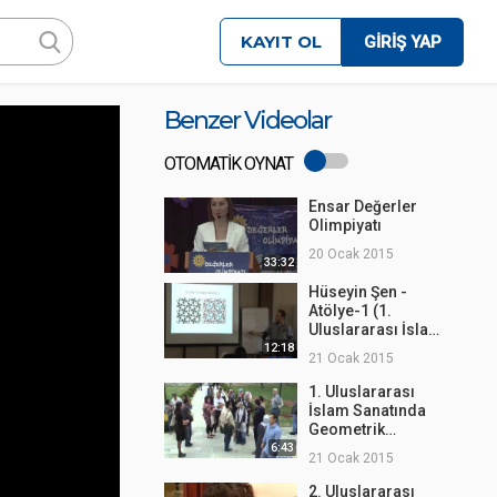
KAYIT OL
GİRİŞ YAP
Benzer Videolar
OTOMATİK OYNAT
Ensar Değerler
Olimpiyatı
20 Ocak 2015
33:32
Hüseyin Şen -
Atölye-1 (1.
Uluslararası İslam
Sanatında
12:18
21 Ocak 2015
Geometrik
Desenler Çalıştayı)
1. Uluslararası
İslam Sanatında
Geometrik
Desenler Çalıştayı -
6:43
21 Ocak 2015
Edirne Gezisi
2. Uluslararası