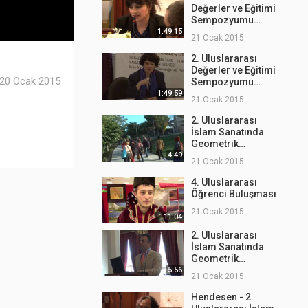
Değerler ve Eğitimi
Sempozyumu
(7.Oturum)
1:49:15
21 Ocak 2015
2. Uluslararası
Değerler ve Eğitimi
20 Ocak 2015
Sempozyumu
(1.Oturum)
1:49:59
21 Ocak 2015
2. Uluslararası
İslam Sanatında
Geometrik
Desenler Çalıştayı -
4:49
21 Ocak 2015
Beyşehir Gezisi
4. Uluslararası
Öğrenci Buluşması
21 Ocak 2015
11:04
2. Uluslararası
İslam Sanatında
Geometrik
Desenler Çalıştayı
5:56
21 Ocak 2015
Açılış Konuşmaları
Hendesen - 2.