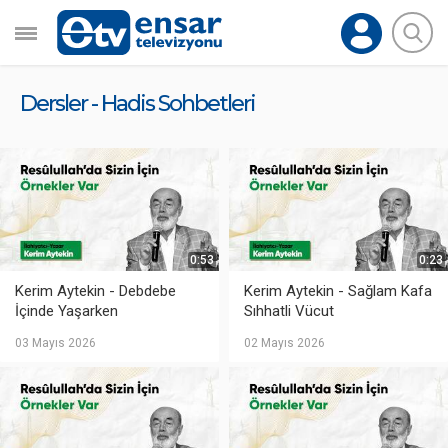
Dersler - Hadis Sohbetleri
0:53
0:23
Kerim Aytekin - Debdebe
Kerim Aytekin - Sağlam Kafa
İçinde Yaşarken
Sıhhatli Vücut
03 Mayıs 2026
02 Mayıs 2026