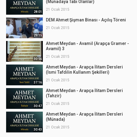
(Münadaya Tabi Olanlar)
21 Ocak 2015
28:01
DEM Ahmet Şişman Binası - Açılış Töreni
21 Ocak 2015
29:15
Ahmet Meydan - Avamil (Arapça Gramer -
Avamil) 3
21 Ocak 2015
30:56
Ahmet Meydan - Arapça İlitam Dersleri
(İsmi Tafdilin Kullanım Şekilleri)
21 Ocak 2015
37:16
Ahmet Meydan - Arapça İlitam Dersleri
(Tahzir)
21 Ocak 2015
30:47
Ahmet Meydan - Arapça İlitam Dersleri
(Münada)
21 Ocak 2015
30:43