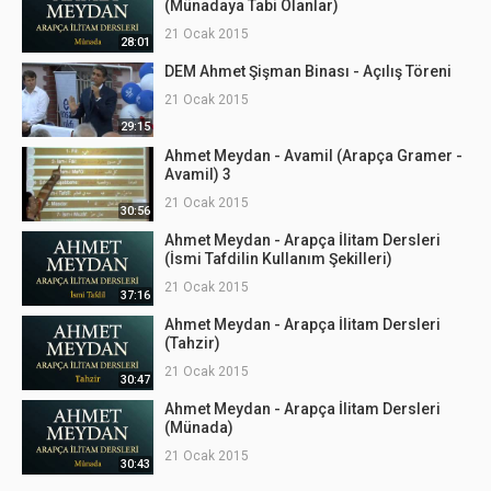
(Münadaya Tabi Olanlar)
21 Ocak 2015
28:01
DEM Ahmet Şişman Binası - Açılış Töreni
21 Ocak 2015
29:15
Ahmet Meydan - Avamil (Arapça Gramer -
Avamil) 3
21 Ocak 2015
30:56
Ahmet Meydan - Arapça İlitam Dersleri
(İsmi Tafdilin Kullanım Şekilleri)
21 Ocak 2015
37:16
Ahmet Meydan - Arapça İlitam Dersleri
(Tahzir)
21 Ocak 2015
30:47
Ahmet Meydan - Arapça İlitam Dersleri
(Münada)
21 Ocak 2015
30:43