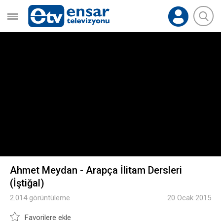
Ahmet Meydan - Arapça İlitam Dersleri
(İştiğal)
2.014 görüntüleme
20 Ocak 2015
Favorilere ekle