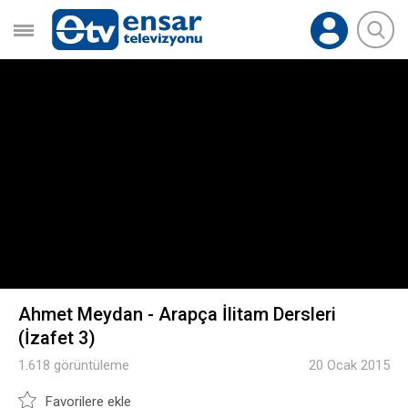
Ahmet Meydan - Arapça İlitam Dersleri
(İzafet 3)
1.618 görüntüleme
20 Ocak 2015
Favorilere ekle