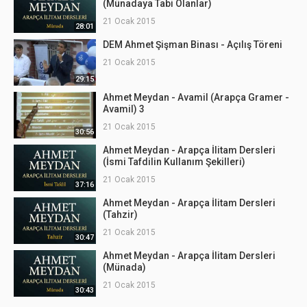
(Münadaya Tabi Olanlar)
21 Ocak 2015
28:01
DEM Ahmet Şişman Binası - Açılış Töreni
21 Ocak 2015
29:15
Ahmet Meydan - Avamil (Arapça Gramer -
Avamil) 3
21 Ocak 2015
30:56
Ahmet Meydan - Arapça İlitam Dersleri
(İsmi Tafdilin Kullanım Şekilleri)
21 Ocak 2015
37:16
Ahmet Meydan - Arapça İlitam Dersleri
(Tahzir)
21 Ocak 2015
30:47
Ahmet Meydan - Arapça İlitam Dersleri
(Münada)
21 Ocak 2015
30:43