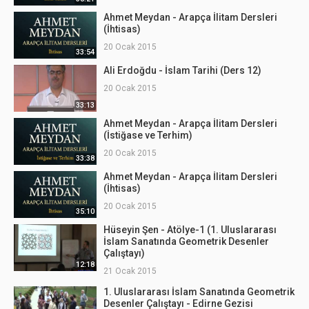
Ahmet Meydan - Arapça İlitam Dersleri
(İhtisas)
20 Ocak 2015
33:54
Ali Erdoğdu - İslam Tarihi (Ders 12)
20 Ocak 2015
33:13
Ahmet Meydan - Arapça İlitam Dersleri
(İstiğase ve Terhim)
20 Ocak 2015
33:38
Ahmet Meydan - Arapça İlitam Dersleri
(İhtisas)
20 Ocak 2015
35:10
Hüseyin Şen - Atölye-1 (1. Uluslararası
İslam Sanatında Geometrik Desenler
Çalıştayı)
12:18
21 Ocak 2015
1. Uluslararası İslam Sanatında Geometrik
Desenler Çalıştayı - Edirne Gezisi