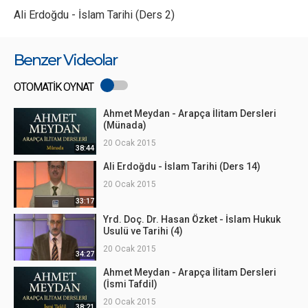
Ali Erdoğdu - İslam Tarihi (Ders 2)
Benzer Videolar
OTOMATİK OYNAT
Ahmet Meydan - Arapça İlitam Dersleri
(Münada)
20 Ocak 2015
38:44
Ali Erdoğdu - İslam Tarihi (Ders 14)
20 Ocak 2015
33:17
Yrd. Doç. Dr. Hasan Özket - İslam Hukuk
Usulü ve Tarihi (4)
20 Ocak 2015
34:27
Ahmet Meydan - Arapça İlitam Dersleri
(İsmi Tafdil)
20 Ocak 2015
38:21