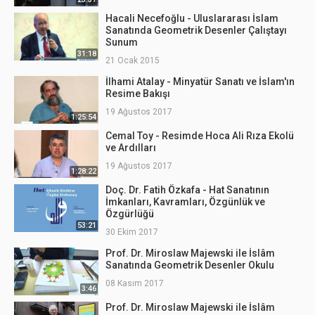
Hacali Necefoğlu - Uluslararası İslam
Sanatında Geometrik Desenler Çalıştayı
Sunum
31:18
21 Ocak 2015
İlhami Atalay - Minyatür Sanatı ve İslam'ın
Resime Bakışı
19 Ağustos 2017
1:25:54
Cemal Toy - Resimde Hoca Ali Rıza Ekolü
ve Ardılları
19 Ağustos 2017
1:28:22
Doç. Dr. Fatih Özkafa - Hat Sanatının
İmkanları, Kavramları, Özgünlük ve
Özgürlüğü
53:21
30 Ekim 2017
Prof. Dr. Miroslaw Majewski ile İslâm
Sanatında Geometrik Desenler Okulu
08 Kasım 2017
3:46
Prof. Dr. Miroslaw Majewski ile İslâm