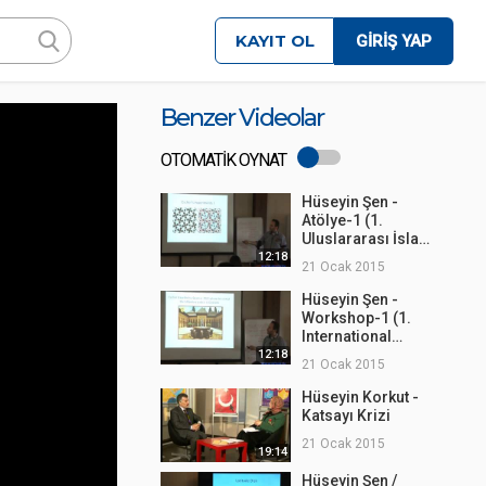
KAYIT OL
GİRİŞ YAP
Benzer Videolar
OTOMATİK OYNAT
Hüseyin Şen -
Atölye-1 (1.
Uluslararası İslam
Sanatında
12:18
21 Ocak 2015
Geometrik
Desenler Çalıştayı)
Hüseyin Şen -
Workshop-1 (1.
International
Workshop on
12:18
21 Ocak 2015
Geometric Patterns
in Islamic Art)
Hüseyin Korkut -
Katsayı Krizi
21 Ocak 2015
19:14
Hüseyin Şen /