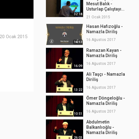
Mesut Balık -
Usturlap Çalıştayı
(Yıldızlara
32:18
21 Ocak 2015
Dokunmak)
Hasan Hafızoğlu -
Namazla Diriliş
20 Ocak 2015
16 Ağustos 2017
14:13
Ramazan Kayan -
Namazla Diriliş
16 Ağustos 2017
16:09
Ali Taşçı - Namazla
Diriliş
16 Ağustos 2017
13:22
Ömer Döngeloğlu -
Namazla Diriliş
16 Ağustos 2017
10:51
Abdulmetin
Balkanlıoğlu -
Namazla Diriliş
26:03