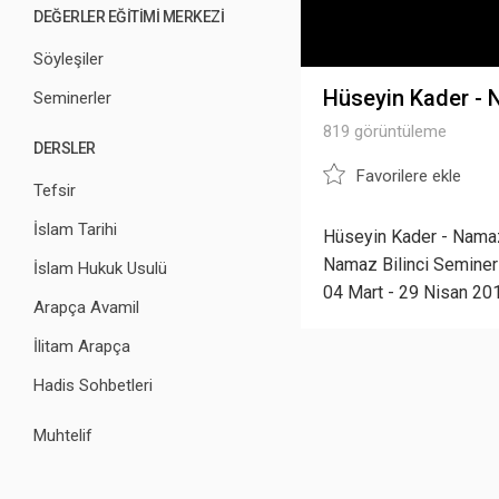
DEĞERLER EĞİTİMİ MERKEZİ
Söyleşiler
Hüseyin Kader - N
Seminerler
819 görüntüleme
DERSLER
Favorilere ekle
Tefsir
İslam Tarihi
Hüseyin Kader - Namazl
Namaz Bilinci Seminerl
İslam Hukuk Usulü
04 Mart - 29 Nisan 20
Arapça Avamil
İlitam Arapça
Hadis Sohbetleri
Muhtelif