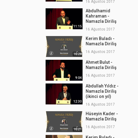
16 Ağustos 2017
Abdulhamid
Kahraman -
Namazla Diriliş
11:15
16 Ağustos 2017
Kerim Buladı -
Namazla Diriliş
16 Ağustos 2017
10:28
Ahmet Bulut -
Namazla Diriliş
16 Ağustos 2017
9:04
Abdullah Yıldız -
Namazla Diriliş
(ikinci on yıl)
12:30
16 Ağustos 2017
Hüseyin Kader -
Namazla Diriliş
16 Ağustos 2017
10:21
Kerim Buladı -