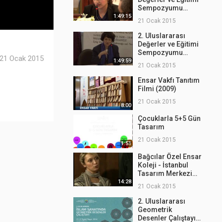
Sempozyumu
(7.Oturum)
1:49:15
21 Ocak 2015
2. Uluslararası
Değerler ve Eğitimi
Sempozyumu
21 Ocak 2015
(1.Oturum)
1:49:59
21 Ocak 2015
Ensar Vakfı Tanıtım
Filmi (2009)
21 Ocak 2015
8:00
Çocuklarla 5+5 Gün
Tasarım
21 Ocak 2015
1:51
Bağcılar Özel Ensar
Koleji - İstanbul
Tasarım Merkezi
Röportajı
14:28
21 Ocak 2015
2. Uluslararası
Geometrik
Desenler Çalıştayı