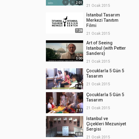
Tanıtım Filmi
2:01
21 Ocak 2015
İstanbul Tasarım
Merkezi Tanıtım
Filmi
7:28
21 Ocak 2015
Art of Seeing
Istanbul (with Petter
Sanders)
5:00
21 Ocak 2015
Çocuklarla 5 Gün 5
Tasarım
21 Ocak 2015
1:48
Çocuklarla 5 Gün 5
Tasarım
21 Ocak 2015
2:13
İstanbul ve
Çiçekleri Mezuniyet
Sergisi
1:51
21 Ocak 2015