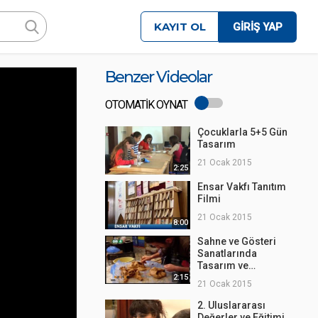
KAYIT OL
GİRİŞ YAP
Benzer Videolar
OTOMATİK OYNAT
Çocuklarla 5+5 Gün
Tasarım
21 Ocak 2015
2:25
Ensar Vakfı Tanıtım
Filmi
21 Ocak 2015
8:00
Sahne ve Gösteri
Sanatlarında
Tasarım ve
Uygulama
2:15
21 Ocak 2015
2. Uluslararası
Değerler ve Eğitimi