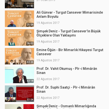
21 Ocak 2015
31:43
Ali Günvar - Turgut Cansever Mimarisinde
Anlam Boyutu
19 Ağustos 2017
21:54
Şimşek Deniz - Turgut Cansever'in Büyük
Ölçeklere Olan Yaklaşımı
19 Ağustos 2017
26:02
Emine Öğün - Bir Mimarlık Hikayesi Turgut
Cansever
19 Ağustos 2017
32:23
Prof. Dr. Vahit Okumuş - Pîr-i Mimârân
Sinan
22 Ağustos 2017
42:18
Prof. Dr. Suphi Saatçi - Pîr-i Mimârân
Sinan
22 Ağustos 2017
33:04
Şimşek Deniz - Osmanlı Mimarlığında