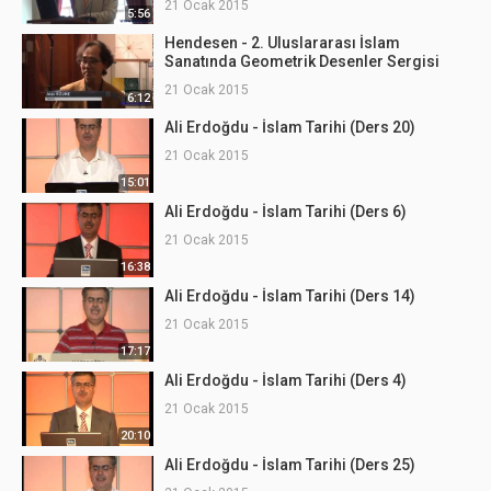
21 Ocak 2015
5:56
Hendesen - 2. Uluslararası İslam
Sanatında Geometrik Desenler Sergisi
21 Ocak 2015
6:12
Ali Erdoğdu - İslam Tarihi (Ders 20)
21 Ocak 2015
15:01
Ali Erdoğdu - İslam Tarihi (Ders 6)
21 Ocak 2015
16:38
Ali Erdoğdu - İslam Tarihi (Ders 14)
21 Ocak 2015
17:17
Ali Erdoğdu - İslam Tarihi (Ders 4)
21 Ocak 2015
20:10
Ali Erdoğdu - İslam Tarihi (Ders 25)