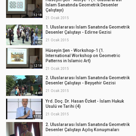
İslam Sanatında Geometrik Desenler
Çalıştayı)
12:18
21 Ocak 2015
1. Uluslararası İslam Sanatında Geometrik
Desenler Çalıştayı - Edirne Gezisi
21 Ocak 2015
6:43
Hüseyin Şen - Workshop-1 (1.
International Workshop on Geometric
Patterns in Islamic Art)
12:18
21 Ocak 2015
2. Uluslararası İslam Sanatında Geometrik
Desenler Çalıştayı - Beyşehir Gezisi
21 Ocak 2015
4:49
Yrd. Doç. Dr. Hasan Özket - İslam Hukuk
Usulü ve Tarihi (4)
21 Ocak 2015
17:02
2. Uluslararası İslam Sanatında Geometrik
Desenler Çalıştayı Açılış Konuşmaları