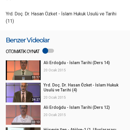
Yrd. Doç. Dr. Hasan Özket - İslam Hukuk Usulü ve Tarihi
(11)
Benzer Videolar
OTOMATİK OYNAT
Ali Erdoğdu - İslam Tarihi (Ders 14)
20 Ocak 2015
33:17
Yrd. Doç. Dr. Hasan Özket - İslam Hukuk
Usulü ve Tarihi (4)
20 Ocak 2015
34:27
Ali Erdoğdu - İslam Tarihi (Ders 12)
20 Ocak 2015
33:13
Hüseyin Şen - Atölye-1 (1. Uluslararası