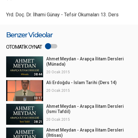
Yrd. Doç. Dr. İlhami Günay - Tefsir Okumaları 13. Ders
Benzer Videolar
OTOMATİK OYNAT
Ahmet Meydan - Arapça İlitam Dersleri
(Münada)
20 Ocak 2015
38:44
Ali Erdoğdu - İslam Tarihi (Ders 14)
20 Ocak 2015
33:17
Ahmet Meydan - Arapça İlitam Dersleri
(İsmi Tafdil)
20 Ocak 2015
38:21
Ahmet Meydan - Arapça İlitam Dersleri
(İhtisas)