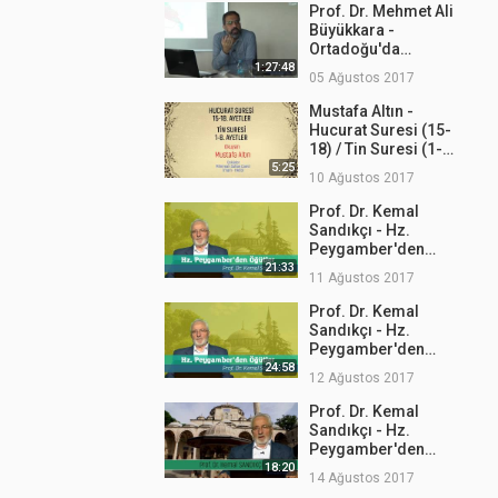
Prof. Dr. Mehmet Ali
Büyükkara -
Ortadoğu'da
Mezhepler
1:27:48
05 Ağustos 2017
Mustafa Altın -
Hucurat Suresi (15-
18) / Tin Suresi (1-
8)
5:25
10 Ağustos 2017
Prof. Dr. Kemal
Sandıkçı - Hz.
Peygamber'den
Öğütler 2
21:33
11 Ağustos 2017
Prof. Dr. Kemal
Sandıkçı - Hz.
Peygamber'den
Öğütler 3
24:58
12 Ağustos 2017
Prof. Dr. Kemal
Sandıkçı - Hz.
Peygamber'den
Öğütler 4
18:20
14 Ağustos 2017