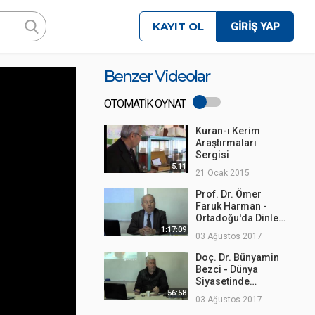
KAYIT OL
GİRİŞ YAP
Benzer Videolar
OTOMATİK OYNAT
Kuran-ı Kerim
Araştırmaları
Sergisi
5:11
21 Ocak 2015
Prof. Dr. Ömer
Faruk Harman -
Ortadoğu'da Dinler
Tarihi
1:17:09
03 Ağustos 2017
Doç. Dr. Bünyamin
Bezci - Dünya
Siyasetinde
Ortadoğu ve Türkiye
56:58
03 Ağustos 2017