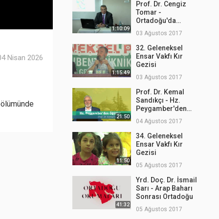
Prof. Dr. Cengiz
Tomar -
Ortadoğu'da
Medeniyet Mirası
1:10:09
03 Ağustos 2017
ve Tarihi
32. Geleneksel
Ensar Vakfı Kır
04 Nisan 2026
Gezisi
1:15:49
03 Ağustos 2017
Prof. Dr. Kemal
Sandıkçı - Hz.
 bölümünde
Peygamber'den
Öğütler 1
21:50
04 Ağustos 2017
34. Geleneksel
Ensar Vakfı Kır
Gezisi
11:50
05 Ağustos 2017
Yrd. Doç. Dr. İsmail
Sarı - Arap Baharı
Sonrası Ortadoğu
41:32
05 Ağustos 2017