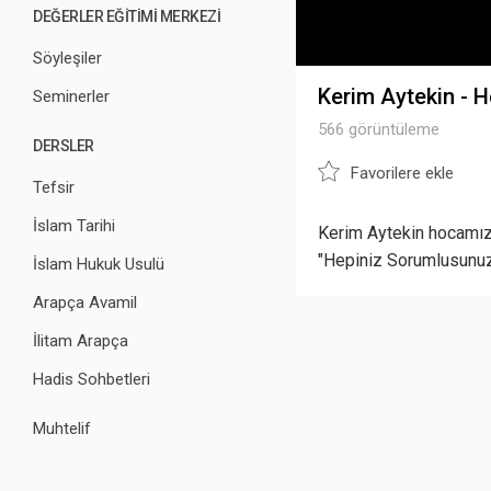
DEĞERLER EĞİTİMİ MERKEZİ
Söyleşiler
Kerim Aytekin - 
Seminerler
566 görüntüleme
DERSLER
Favorilere ekle
Tefsir
İslam Tarihi
Kerim Aytekin hocamızı
"Hepiniz Sorumlusunuz
İslam Hukuk Usulü
Arapça Avamil
İlitam Arapça
Hadis Sohbetleri
Muhtelif