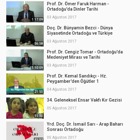
Prof. Dr. Ömer Faruk Harman -
Ortadoğu'da Dinler Tarihi
03 Ağustos 2017
1:17:09
Doç. Dr. Bünyamin Bezci - Dünya
Siyasetinde Ortadoğu ve Türkiye
03 Ağustos 2017
56:58
Prof. Dr. Cengiz Tomar - Ortadoğu'da
Medeniyet Mirası ve Tarihi
03 Ağustos 2017
1:10:09
Prof. Dr. Kemal Sandıkçı - Hz.
Peygamber'den Öğütler 1
04 Ağustos 2017
21:50
34. Geleneksel Ensar Vakfı Kır Gezisi
05 Ağustos 2017
11:50
Yrd. Doç. Dr. İsmail Sarı - Arap Baharı
Sonrası Ortadoğu
05 Ağustos 2017
41:32