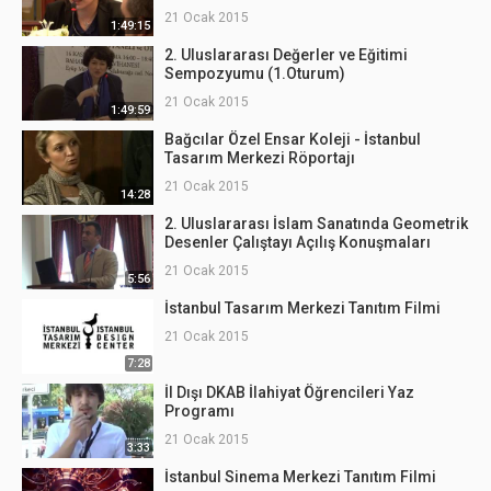
21 Ocak 2015
1:49:15
2. Uluslararası Değerler ve Eğitimi
Sempozyumu (1.Oturum)
21 Ocak 2015
1:49:59
Bağcılar Özel Ensar Koleji - İstanbul
Tasarım Merkezi Röportajı
21 Ocak 2015
14:28
2. Uluslararası İslam Sanatında Geometrik
Desenler Çalıştayı Açılış Konuşmaları
21 Ocak 2015
5:56
İstanbul Tasarım Merkezi Tanıtım Filmi
21 Ocak 2015
7:28
İl Dışı DKAB İlahiyat Öğrencileri Yaz
Programı
21 Ocak 2015
3:33
İstanbul Sinema Merkezi Tanıtım Filmi