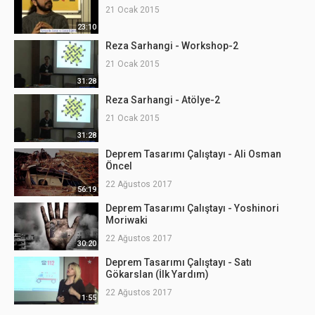
21 Ocak 2015
23:10
Reza Sarhangi - Workshop-2
21 Ocak 2015
31:28
Reza Sarhangi - Atölye-2
21 Ocak 2015
31:28
Deprem Tasarımı Çalıştayı - Ali Osman
Öncel
22 Ağustos 2017
56:19
Deprem Tasarımı Çalıştayı - Yoshinori
Moriwaki
22 Ağustos 2017
30:20
Deprem Tasarımı Çalıştayı - Satı
Gökarslan (İlk Yardım)
22 Ağustos 2017
1:55