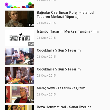
21 Ocak 2015
1:51
Bağcılar Özel Ensar Koleji - İstanbul
Tasarım Merkezi Röportajı
21 Ocak 2015
14:28
İstanbul Tasarım Merkezi Tanıtım Filmi
21 Ocak 2015
7:28
Çocuklarla 5 Gün 5 Tasarım
21 Ocak 2015
1:48
Çocuklarla 5 Gün 5 Tasarım
21 Ocak 2015
2:13
Meriç Seyfi - Tasarım ve Çizim
21 Ocak 2015
18:38
Reza Hemmatirad - Sanat Üzerine