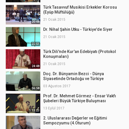
Türk Tasavvuf Musikisi Erkekler Korosu
(Eyüp Müftülüğü)
21 Ocak 2015
20:48
Dr. Nihal Şahin Utku - Türkiye'de Siyer
21 Ocak 2015
22:51
Türk Dili'nde Kur'an Edebiyatı (Protokol
Konuşmaları)
21 Ocak 2015
24:48
Doç. Dr. Bünyamin Bezci - Dünya
Siyasetinde Ortadoğu ve Türkiye
03 Ağustos 2017
56:58
Prof. Dr. Mehmet Görmez - Ensar Vakfı
Şubeleri Büyük Türkiye Buluşması
13 Eylül 2017
1:13:23
2. Uluslararası Değerler ve Eğitimi
Sempozyumu (4.Oturum)