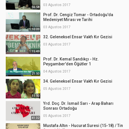
03 Ağustos 2017
56:58
Prof. Dr. Cengiz Tomar - Ortadoğu'da
Medeniyet Mirası ve Tarihi
03 Ağustos 2017
1:10:09
32. Geleneksel Ensar Vakfı Kır Gezisi
03 Ağustos 2017
1:15:49
Prof. Dr. Kemal Sandıkçı - Hz.
Peygamber'den Öğütler 1
04 Ağustos 2017
21:50
34. Geleneksel Ensar Vakfı Kır Gezisi
05 Ağustos 2017
11:50
Yrd. Doç. Dr. İsmail Sarı - Arap Baharı
Sonrası Ortadoğu
05 Ağustos 2017
41:32
Mustafa Altın - Hucurat Suresi (15-18) / Tin