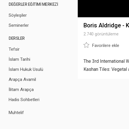
DEĞERLER EĞİTİMİ MERKEZİ
Söyleşiler
Boris Aldridge - 
Seminerler
2.740 görüntüleme
DERSLER
Favorilere ekle
Tefsir
İslam Tarihi
The 3rd International 
Kashan Tiles: Vegetal a
İslam Hukuk Usulü
Arapça Avamil
İlitam Arapça
Hadis Sohbetleri
Muhtelif