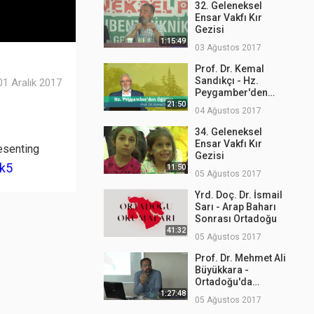
32. Geleneksel
Ensar Vakfı Kır
Gezisi
1:15:49
03 Ağustos 2017
Prof. Dr. Kemal
Sandıkçı - Hz.
01 Aralık 2017
Peygamber'den
Öğütler 1
21:50
04 Ağustos 2017
34. Geleneksel
Ensar Vakfı Kır
esenting
Gezisi
zk5
11:50
05 Ağustos 2017
Yrd. Doç. Dr. İsmail
Sarı - Arap Baharı
Sonrası Ortadoğu
41:32
05 Ağustos 2017
Prof. Dr. Mehmet Ali
Büyükkara -
Ortadoğu'da
Mezhepler
1:27:48
05 Ağustos 2017