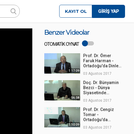
KAYIT OL
GİRİŞ YAP
Benzer Videolar
OTOMATİK OYNAT
Prof. Dr. Ömer
Faruk Harman -
Ortadoğu'da Dinler
Tarihi
1:17:09
03 Ağustos 2017
Doç. Dr. Bünyamin
Bezci - Dünya
Siyasetinde
Ortadoğu ve Türkiye
56:58
03 Ağustos 2017
Prof. Dr. Cengiz
Tomar -
Ortadoğu'da
Medeniyet Mirası
1:10:09
03 Ağustos 2017
ve Tarihi