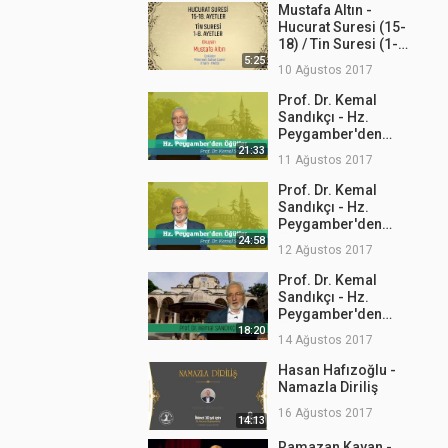
Mustafa Altın -
Hucurat Suresi (15-
18) / Tin Suresi (1-
8)
5:25
10 Ağustos 2017
Prof. Dr. Kemal
Sandıkçı - Hz.
Peygamber'den
Öğütler 2
21:33
11 Ağustos 2017
Prof. Dr. Kemal
Sandıkçı - Hz.
Peygamber'den
Öğütler 3
24:58
12 Ağustos 2017
Prof. Dr. Kemal
Sandıkçı - Hz.
Peygamber'den
Öğütler 4
18:20
14 Ağustos 2017
Hasan Hafızoğlu -
Namazla Diriliş
16 Ağustos 2017
14:13
Ramazan Kayan -