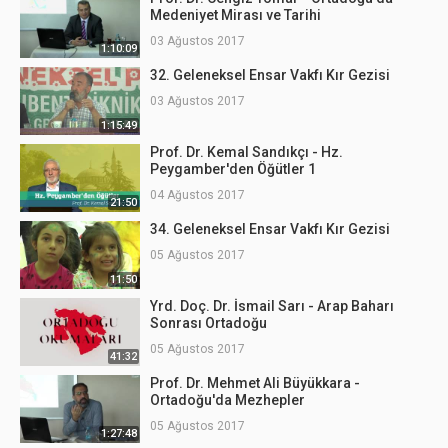
Medeniyet Mirası ve Tarihi
03 Ağustos 2017
1:10:09
32. Geleneksel Ensar Vakfı Kır Gezisi
03 Ağustos 2017
1:15:49
Prof. Dr. Kemal Sandıkçı - Hz.
Peygamber'den Öğütler 1
04 Ağustos 2017
21:50
34. Geleneksel Ensar Vakfı Kır Gezisi
05 Ağustos 2017
11:50
Yrd. Doç. Dr. İsmail Sarı - Arap Baharı
Sonrası Ortadoğu
05 Ağustos 2017
41:32
Prof. Dr. Mehmet Ali Büyükkara -
Ortadoğu'da Mezhepler
05 Ağustos 2017
1:27:48