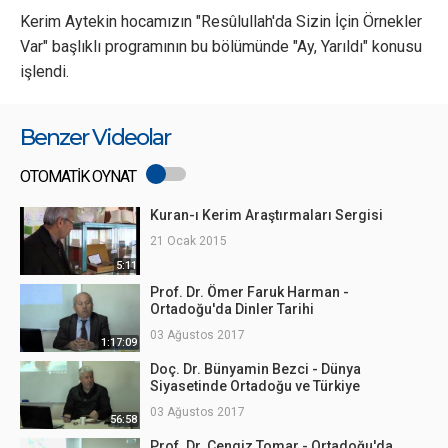
Kerim Aytekin hocamızın "Resûlullah'da Sizin İçin Örnekler
Var" başlıklı programının bu bölümünde "Ay, Yarıldı" konusu
işlendi.
Benzer Videolar
OTOMATİK OYNAT
Kuran-ı Kerim Araştırmaları Sergisi
21 Ocak 2015
5:11
Prof. Dr. Ömer Faruk Harman -
Ortadoğu'da Dinler Tarihi
03 Ağustos 2017
1:17:09
Doç. Dr. Bünyamin Bezci - Dünya
Siyasetinde Ortadoğu ve Türkiye
03 Ağustos 2017
56:58
Prof. Dr. Cengiz Tomar - Ortadoğu'da