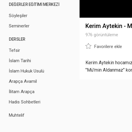
DEĞERLER EĞİTİMİ MERKEZİ
Söyleşiler
Kerim Aytekin - 
Seminerler
976 görüntüleme
DERSLER
Favorilere ekle
Tefsir
İslam Tarihi
Kerim Aytekin hocamızı
"Mü'min Aldanmaz" kon
İslam Hukuk Usulü
Arapça Avamil
İlitam Arapça
Hadis Sohbetleri
Muhtelif