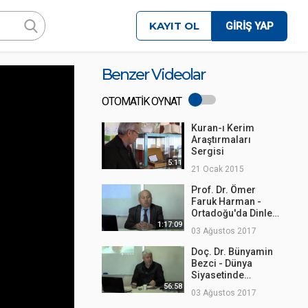
KAYIT OL
GİRİŞ YAP
Benzer Videolar
OTOMATİK OYNAT
Kuran-ı Kerim
Araştırmaları
Sergisi
5:11
21 Ocak 2015
Prof. Dr. Ömer
Faruk Harman -
Ortadoğu'da Dinler
Tarihi
1:17:09
03 Ağustos 2017
Doç. Dr. Bünyamin
Bezci - Dünya
Siyasetinde
Ortadoğu ve Türkiye
56:58
03 Ağustos 2017