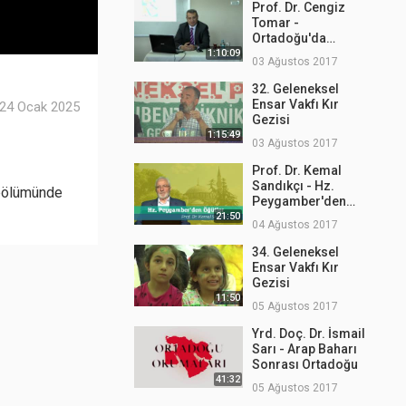
Prof. Dr. Cengiz
Tomar -
Ortadoğu'da
Medeniyet Mirası
1:10:09
03 Ağustos 2017
ve Tarihi
32. Geleneksel
Ensar Vakfı Kır
24 Ocak 2025
Gezisi
1:15:49
03 Ağustos 2017
Prof. Dr. Kemal
Sandıkçı - Hz.
 bölümünde
Peygamber'den
Öğütler 1
21:50
04 Ağustos 2017
34. Geleneksel
Ensar Vakfı Kır
Gezisi
11:50
05 Ağustos 2017
Yrd. Doç. Dr. İsmail
Sarı - Arap Baharı
Sonrası Ortadoğu
41:32
05 Ağustos 2017