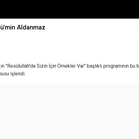
Mü'min Aldanmaz
n "Resûlullah'da Sizin İçin Örnekler Var" başlıklı programının bu
usu işlendi.