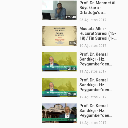
Prof. Dr. Mehmet Ali
Büyükkara -
Ortadoğu'da
Mezhepler
1:27:48
05 Ağustos 2017
Mustafa Altın -
Hucurat Suresi (15-
18) / Tin Suresi (1-
8)
5:25
10 Ağustos 2017
Prof. Dr. Kemal
Sandıkçı - Hz.
Peygamber'den
Öğütler 2
21:33
11 Ağustos 2017
Prof. Dr. Kemal
Sandıkçı - Hz.
Peygamber'den
Öğütler 3
24:58
12 Ağustos 2017
Prof. Dr. Kemal
Sandıkçı - Hz.
Peygamber'den
Öğütler 4
18:20
14 Ağustos 2017