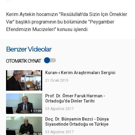
Kerim Aytekin hocamızın "Resûlullah'da Sizin İçin Örnekler
Var" başlıklı programının bu bölümünde "Peygamber
Efendimizin Mucizeleri" konusu işlendi.
Benzer Videolar
OTOMATİK OYNAT
Kuran-ı Kerim Araştırmaları Sergisi
21 Ocak 2015
5:11
Prof. Dr. Ömer Faruk Harman -
Ortadoğu'da Dinler Tarihi
03 Ağustos 2017
1:17:09
Doç. Dr. Bünyamin Bezci - Dünya
Siyasetinde Ortadoğu ve Türkiye
03 Ağustos 2017
56:58