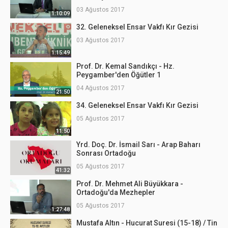
03 Ağustos 2017
1:10:09
32. Geleneksel Ensar Vakfı Kır Gezisi
03 Ağustos 2017
1:15:49
Prof. Dr. Kemal Sandıkçı - Hz.
Peygamber'den Öğütler 1
04 Ağustos 2017
21:50
34. Geleneksel Ensar Vakfı Kır Gezisi
05 Ağustos 2017
11:50
Yrd. Doç. Dr. İsmail Sarı - Arap Baharı
Sonrası Ortadoğu
05 Ağustos 2017
41:32
Prof. Dr. Mehmet Ali Büyükkara -
Ortadoğu'da Mezhepler
05 Ağustos 2017
1:27:48
Mustafa Altın - Hucurat Suresi (15-18) / Tin