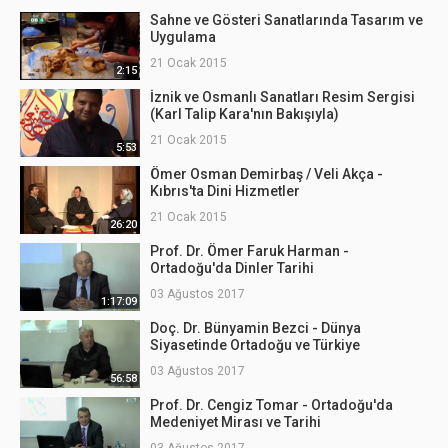
Sahne ve Gösteri Sanatlarında Tasarım ve
Uygulama
21 Ocak 2015
2:15
İznik ve Osmanlı Sanatları Resim Sergisi
(Karl Talip Kara'nın Bakışıyla)
21 Ocak 2015
5:53
Ömer Osman Demirbaş / Veli Akça -
Kıbrıs'ta Dini Hizmetler
21 Ocak 2015
26:20
Prof. Dr. Ömer Faruk Harman -
Ortadoğu'da Dinler Tarihi
03 Ağustos 2017
1:17:09
Doç. Dr. Bünyamin Bezci - Dünya
Siyasetinde Ortadoğu ve Türkiye
03 Ağustos 2017
56:58
Prof. Dr. Cengiz Tomar - Ortadoğu'da
Medeniyet Mirası ve Tarihi