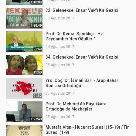
03 Ağustos 2017
1:10:09
32. Geleneksel Ensar Vakfı Kır Gezisi
03 Ağustos 2017
1:15:49
Prof. Dr. Kemal Sandıkçı - Hz.
Peygamber'den Öğütler 1
04 Ağustos 2017
21:50
34. Geleneksel Ensar Vakfı Kır Gezisi
05 Ağustos 2017
11:50
Yrd. Doç. Dr. İsmail Sarı - Arap Baharı
Sonrası Ortadoğu
05 Ağustos 2017
41:32
Prof. Dr. Mehmet Ali Büyükkara -
Ortadoğu'da Mezhepler
05 Ağustos 2017
1:27:48
Mustafa Altın - Hucurat Suresi (15-18) / Tin
Suresi (1-8)