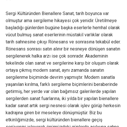
Sergi Kültüründen Bienallere Sanat, tarih boyunca var
olmuştur ama sergileme hikayesi çok yenidir. Üretilmeye
başladığı günlerden bugüne başka eserlerle hemhal olarak
vücut bulmuş sanat eserlerinin müstakil varlıklar olarak
tarih sahnesine çıkışı Rönesans ve sonrasına tekabül eder.
Rönesans sonrası satın alınır bir nesneye dönüşen sanatın
sergilenerek halka arzı ise çok sonradır. Akademinin
tekelinde olan sanat ve sergilerine karşı bir oluşum olarak
ortaya çıkmış modern sanat, aynı zamanda sanatın
sergilenme biçiminde devrim yapmıştır. Modern sanatla
yaşanılan kırılma, farklı sergileme biçimlerini beraberinde
getirmiş, her yerde var olan bağımsız galerilerde yapılan
sergilerden sanat fuarlarına, iki yılda bir yapılan bienallere
kadar sanat artık sergi nesnesi olarak işlev görüp herkesin
kadrajına giren bir meseleye dönüşmüştür. Biz bu
etkinliğimizde, sergi kültüründen bienallere geçiş
serüvenini işleyerek önümüzdeki günlerde açılışına sahne