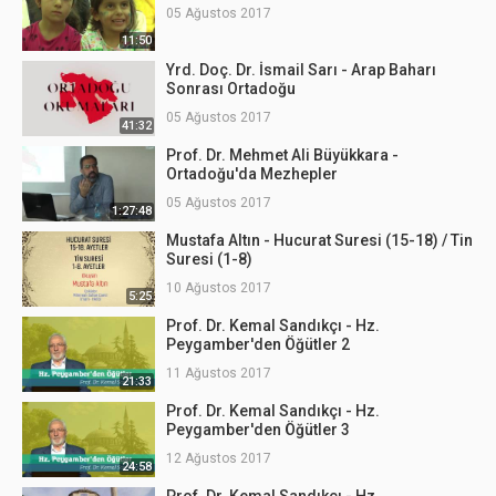
05 Ağustos 2017
11:50
Yrd. Doç. Dr. İsmail Sarı - Arap Baharı
Sonrası Ortadoğu
05 Ağustos 2017
41:32
Prof. Dr. Mehmet Ali Büyükkara -
Ortadoğu'da Mezhepler
05 Ağustos 2017
1:27:48
Mustafa Altın - Hucurat Suresi (15-18) / Tin
Suresi (1-8)
10 Ağustos 2017
5:25
Prof. Dr. Kemal Sandıkçı - Hz.
Peygamber'den Öğütler 2
11 Ağustos 2017
21:33
Prof. Dr. Kemal Sandıkçı - Hz.
Peygamber'den Öğütler 3
12 Ağustos 2017
24:58