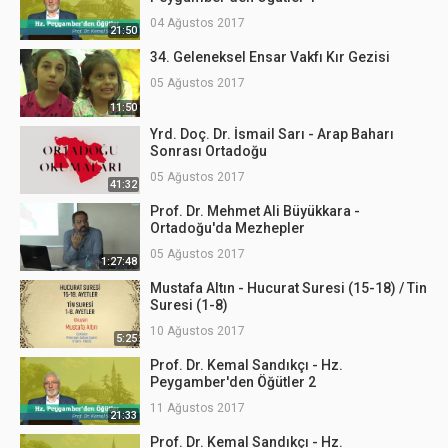
04 Ağustos 2017
21:50
34. Geleneksel Ensar Vakfı Kır Gezisi
05 Ağustos 2017
11:50
Yrd. Doç. Dr. İsmail Sarı - Arap Baharı
Sonrası Ortadoğu
05 Ağustos 2017
41:32
Prof. Dr. Mehmet Ali Büyükkara -
Ortadoğu'da Mezhepler
05 Ağustos 2017
1:27:48
Mustafa Altın - Hucurat Suresi (15-18) / Tin
Suresi (1-8)
10 Ağustos 2017
5:25
Prof. Dr. Kemal Sandıkçı - Hz.
Peygamber'den Öğütler 2
11 Ağustos 2017
21:33
Prof. Dr. Kemal Sandıkçı - Hz.